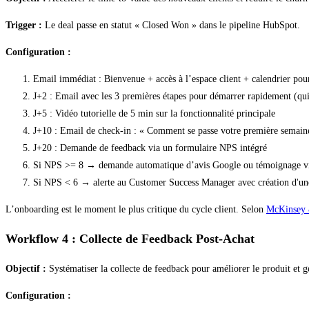
Trigger :
Le deal passe en statut « Closed Won » dans le pipeline HubSpot.
Configuration :
Email immédiat : Bienvenue + accès à l’espace client + calendrier pour
J+2 : Email avec les 3 premières étapes pour démarrer rapidement (qu
J+5 : Vidéo tutorielle de 5 min sur la fonctionnalité principale
J+10 : Email de check-in : « Comment se passe votre première semaine 
J+20 : Demande de feedback via un formulaire NPS intégré
Si NPS >= 8 → demande automatique d’avis Google ou témoignage v
Si NPS < 6 → alerte au Customer Success Manager avec création d'une 
L’onboarding est le moment le plus critique du cycle client. Selon
McKinsey
Workflow 4 : Collecte de Feedback Post-Achat
Objectif :
Systématiser la collecte de feedback pour améliorer le produit et g
Configuration :