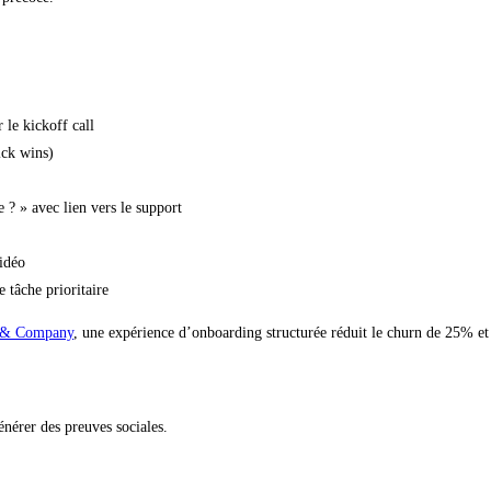
 le kickoff call
ick wins)
? » avec lien vers le support
idéo
tâche prioritaire
 & Company
, une expérience d’onboarding structurée réduit le churn de 25% e
énérer des preuves sociales.