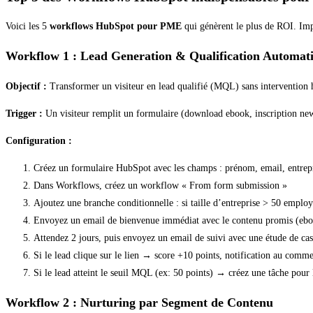
Voici les 5
workflows HubSpot pour PME
qui génèrent le plus de ROI. Imp
Workflow 1 : Lead Generation & Qualification Automat
Objectif :
Transformer un visiteur en lead qualifié (MQL) sans intervention
Trigger :
Un visiteur remplit un formulaire (download ebook, inscription ne
Configuration :
Créez un formulaire HubSpot avec les champs : prénom, email, entrepris
Dans Workflows, créez un workflow « From form submission »
Ajoutez une branche conditionnelle : si taille d’entreprise > 50 empl
Envoyez un email de bienvenue immédiat avec le contenu promis (eboo
Attendez 2 jours, puis envoyez un email de suivi avec une étude de cas
Si le lead clique sur le lien → score +10 points, notification au comme
Si le lead atteint le seuil MQL (ex: 50 points) → créez une tâche pou
Workflow 2 : Nurturing par Segment de Contenu