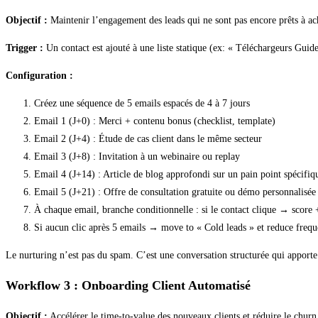
Objectif :
Maintenir l’engagement des leads qui ne sont pas encore prêts à ac
Trigger :
Un contact est ajouté à une liste statique (ex: « Téléchargeurs Guid
Configuration :
Créez une séquence de 5 emails espacés de 4 à 7 jours
Email 1 (J+0) : Merci + contenu bonus (checklist, template)
Email 2 (J+4) : Étude de cas client dans le même secteur
Email 3 (J+8) : Invitation à un webinaire ou replay
Email 4 (J+14) : Article de blog approfondi sur un pain point spécifiq
Email 5 (J+21) : Offre de consultation gratuite ou démo personnalisée
À chaque email, branche conditionnelle : si le contact clique → score
Si aucun clic après 5 emails → move to « Cold leads » et reduce freq
Le nurturing n’est pas du spam. C’est une conversation structurée qui apporte
Workflow 3 : Onboarding Client Automatisé
Objectif :
Accélérer le time-to-value des nouveaux clients et réduire le churn