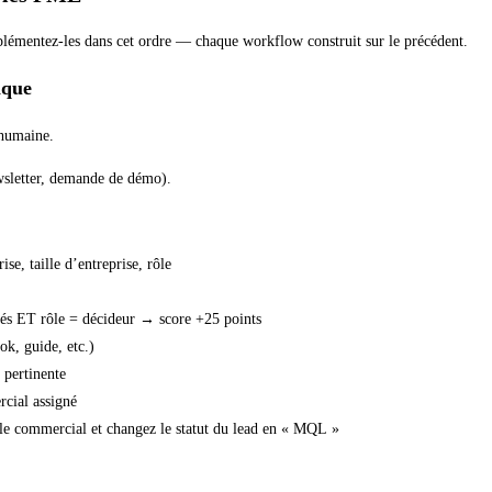
lémentez-les dans cet ordre — chaque workflow construit sur le précédent.
ique
 humaine.
wsletter, demande de démo).
e, taille d’entreprise, rôle
oyés ET rôle = décideur → score +25 points
k, guide, etc.)
 pertinente
rcial assigné
r le commercial et changez le statut du lead en « MQL »