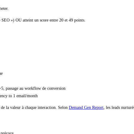
heter.
e SEO ») OU atteint un score entre 20 et 49 points.
ue
 +5, passage au workflow de conversion
uency to 1 email/month
 de la valeur à chaque interaction. Selon
Demand Gen Report
, les leads nurtur
 précoce.