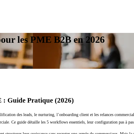
pour les PME B2B en 2026
 : Guide Pratique (2026)
lification des leads, le nurturing, l’onboarding client et les relances commer
e. Ce guide détaille les 5 workflows essentiels, leur configuration pas à pas e
 structurer leur croissance sans recruter une armée de commerciaux. Mais la 