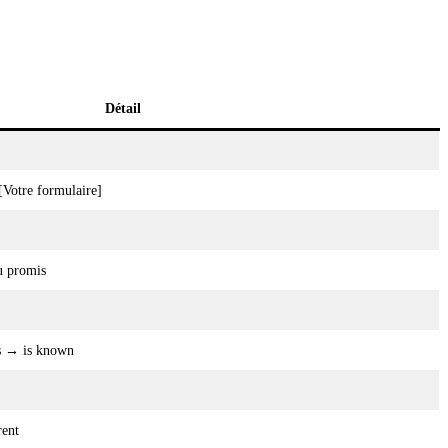
Détail
Votre formulaire]
u promis
s → is known
rent