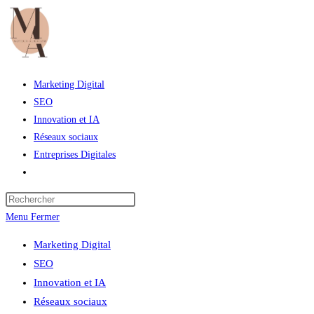
Skip
to
content
Marketing Digital
SEO
Innovation et IA
Réseaux sociaux
Entreprises Digitales
Toggle
website
Press
search
Escape
Menu
Fermer
to
Marketing Digital
close
SEO
the
Innovation et IA
search
Réseaux sociaux
panel.