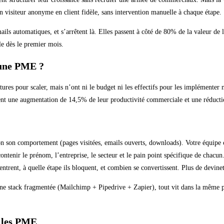
 visiteur anonyme en client fidèle, sans intervention manuelle à chaque étape.
ls automatiques, et s’arrêtent là. Elles passent à côté de 80% de la valeur d
e dès le premier mois.
 une PME ?
tures pour scaler, mais n’ont ni le budget ni les effectifs pour les implémente
ent une augmentation de 14,5% de leur productivité commerciale et une réducti
on son comportement (pages visitées, emails ouverts, downloads). Votre équipe 
ntenir le prénom, l’entreprise, le secteur et le pain point spécifique de chacun
trent, à quelle étape ils bloquent, et combien se convertissent. Plus de devine
ne stack fragmentée (Mailchimp + Pipedrive + Zapier), tout vit dans la même pla
 les PME