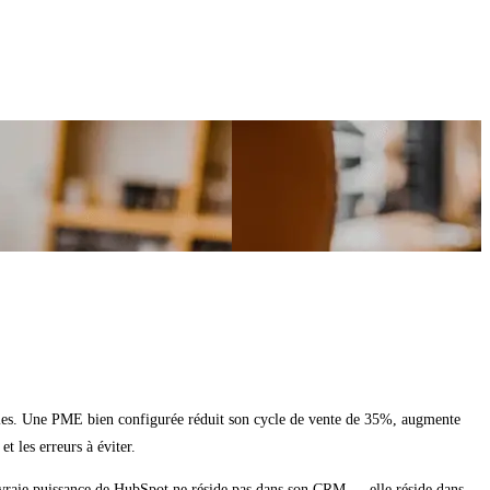
ciales. Une PME bien configurée réduit son cycle de vente de 35%, augmente
t les erreurs à éviter.
vraie puissance de HubSpot ne réside pas dans son CRM — elle réside dans