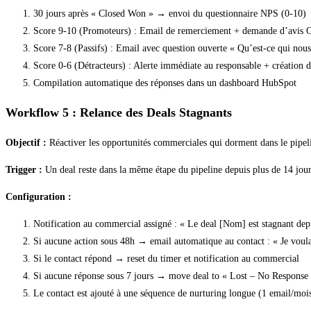
30 jours après « Closed Won » → envoi du questionnaire NPS (0-10)
Score 9-10 (Promoteurs) : Email de remerciement + demande d’avis 
Score 7-8 (Passifs) : Email avec question ouverte « Qu’est-ce qui nou
Score 0-6 (Détracteurs) : Alerte immédiate au responsable + création d’
Compilation automatique des réponses dans un dashboard HubSpot
Workflow 5 : Relance des Deals Stagnants
Objectif :
Réactiver les opportunités commerciales qui dorment dans le pipel
Trigger :
Un deal reste dans la même étape du pipeline depuis plus de 14 jours
Configuration :
Notification au commercial assigné : « Le deal [Nom] est stagnant depu
Si aucune action sous 48h → email automatique au contact : « Je voulai
Si le contact répond → reset du timer et notification au commercial
Si aucune réponse sous 7 jours → move deal to « Lost – No Response 
Le contact est ajouté à une séquence de nurturing longue (1 email/mois