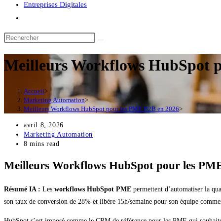
Entreprises Digitales
Toggle
website
Rechercher
search
sur
Meilleurs Workflows HubSpot 
ce
site
Accueil
>
Marketing Automation
>
Meilleurs Workflows HubSpot pour les PME B2B en 2026
>
Publication
avril 8, 2026
publiée :
Post
Marketing Automation
category:
Temps
8 mins read
de
lecture :
Meilleurs Workflows HubSpot pour les PME
Résumé IA :
Les
workflows HubSpot PME
permettent d’automatiser la qua
son taux de conversion de 28% et libère 15h/semaine pour son équipe commercial
HubSpot s’est imposé comme le CRM de référence pour les PME qui souhaitent