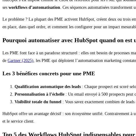
ses
workflows d’automatisation
. Ces séquences automatisées transforment un
Le problème ? La plupart des PME activent HubSpot, créent deux ou trois emai
en place, dans quel ordre, et comment les configurer pour un impact mesurabl
Pourquoi automatiser avec HubSpot quand on est
Les PME font face à un paradoxe structurel : elles ont besoin de processes ma
de
Gartner (2025)
, les PME qui déploient l’automatisation marketing constat
Les 3 bénéfices concrets pour une PME
Qualification automatique des leads
: Chaque prospect est scoré sel
Personnalisation à l’échelle
: Un email envoyé à 500 prospects peut co
Visibilité totale du funnel
: Vous savez exactement combien de leads en
HubSpot offre un avantage décisif : son écosystème unifié. Contrairement à u
et le service client.
Top 5 des Workflows HubSpot indispensables pour