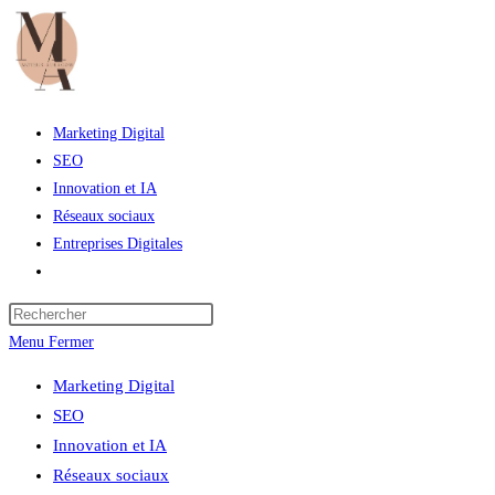
Skip
to
content
Marketing Digital
SEO
Innovation et IA
Réseaux sociaux
Entreprises Digitales
Toggle
website
Press
search
Escape
Menu
Fermer
to
Marketing Digital
close
SEO
the
Innovation et IA
search
Réseaux sociaux
panel.