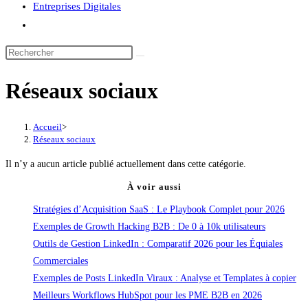
Entreprises Digitales
Toggle
website
Rechercher
search
sur
Réseaux sociaux
ce
site
Accueil
>
Réseaux sociaux
Il n’y a aucun article publié actuellement dans cette catégorie.
À voir aussi
Stratégies d’Acquisition SaaS : Le Playbook Complet pour 2026
Exemples de Growth Hacking B2B : De 0 à 10k utilisateurs
Outils de Gestion LinkedIn : Comparatif 2026 pour les Équiales
Commerciales
Exemples de Posts LinkedIn Viraux : Analyse et Templates à copier
Meilleurs Workflows HubSpot pour les PME B2B en 2026