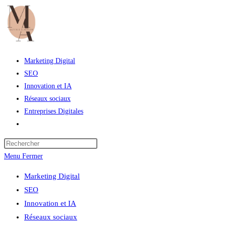
Skip
to
content
Marketing Digital
SEO
Innovation et IA
Réseaux sociaux
Entreprises Digitales
Toggle
website
Press
search
Escape
Menu
Fermer
to
Marketing Digital
close
SEO
the
Innovation et IA
search
Réseaux sociaux
panel.