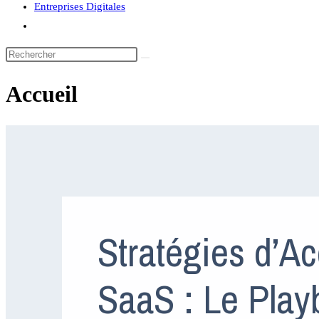
Entreprises Digitales
Toggle
website
Rechercher
search
sur
Accueil
ce
site
Stratégies d’Ac
SaaS : Le Play