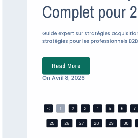
Complet pour 
Guide expert sur stratégies acquisitio
stratégies pour les professionnels B2B
Read More
On
Avril 8, 2026
<
1
2
3
4
5
6
7
25
26
27
28
29
30